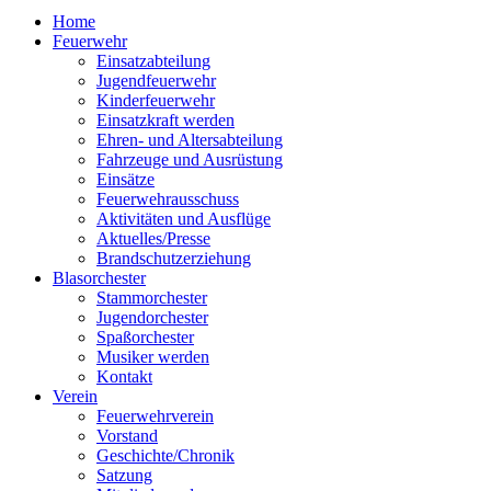
Home
Feuerwehr
Einsatzabteilung
Jugendfeuerwehr
Kinderfeuerwehr
Einsatzkraft werden
Ehren- und Altersabteilung
Fahrzeuge und Ausrüstung
Einsätze
Feuerwehrausschuss
Aktivitäten und Ausflüge
Aktuelles/Presse
Brandschutzerziehung
Blasorchester
Stammorchester
Jugendorchester
Spaßorchester
Musiker werden
Kontakt
Verein
Feuerwehrverein
Vorstand
Geschichte/Chronik
Satzung