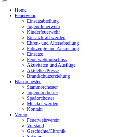
Home
Feuerwehr
Einsatzabteilung
Jugendfeuerwehr
Kinderfeuerwehr
Einsatzkraft werden
Ehren- und Altersabteilung
Fahrzeuge und Ausrüstung
Einsätze
Feuerwehrausschuss
Aktivitäten und Ausflüge
Aktuelles/Presse
Brandschutzerziehung
Blasorchester
Stammorchester
Jugendorchester
Spaßorchester
Musiker werden
Kontakt
Verein
Feuerwehrverein
Vorstand
Geschichte/Chronik
Satzung